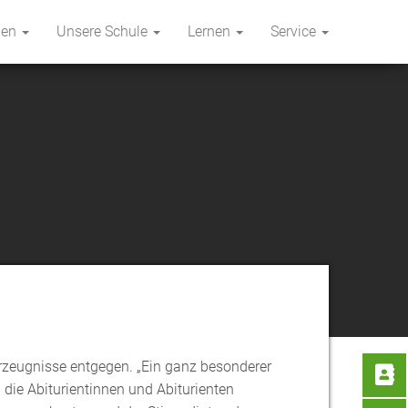
hen
Unsere Schule
Lernen
Service
urzeugnisse entgegen. „Ein ganz besonderer
 die Abiturientinnen und Abiturienten