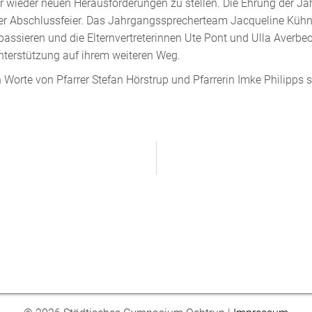
r wieder neuen Herausforderungen zu stellen. Die Ehrung der J
er Abschlussfeier. Das Jahrgangssprecherteam Jacqueline Kühnel
ssieren und die Elternvertreterinnen Ute Pont und Ulla Averbeck 
nterstützung auf ihrem weiteren Weg.
 Worte von Pfarrer Stefan Hörstrup und Pfarrerin Imke Philipps