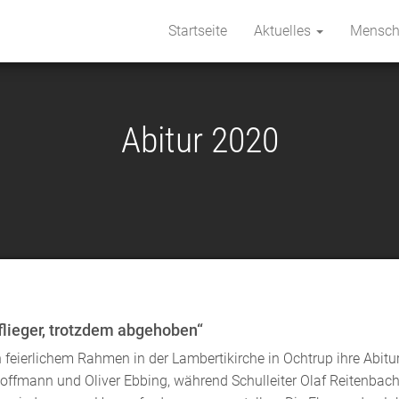
Startseite
Aktuelles
Mensc
Abitur 2020
flieger, trotzdem abgehoben“
 feierlichem Rahmen in der Lambertikirche in Ochtrup ihre Abit
Hoffmann und Oliver Ebbing, während Schulleiter Olaf Reitenbach