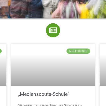
MEDIENSCOUTS
„Medienscouts-Schule“
SGO erneut ausgezeichnet Das Gymnasium