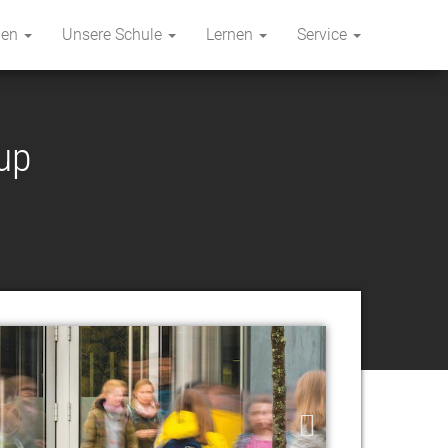
hen
Unsere Schule
Lernen
Service
up