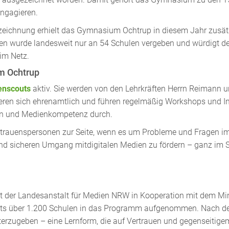
ngagieren.
szeichnung erhielt das Gymnasium Ochtrup in diesem Jahr zusä
hen wurde landesweit nur an 54 Schulen vergeben und würdigt d
im Netz.
m Ochtrup
enscouts
aktiv. Sie werden von den Lehrkräften Herrn Reimann u
gagieren sich ehrenamtlich und führen regelmäßig Workshops und
on und Medienkompetenz durch.
rtrauenspersonen zur Seite, wenn es um Probleme und Fragen im di
nd sicheren Umgang mitdigitalen Medien zu fördern – ganz im 
t der Landesanstalt für Medien NRW in Kooperation mit dem Min
its über 1.200 Schulen in das Programm aufgenommen. Nach dem
eiterzugeben – eine Lernform, die auf Vertrauen und gegenseitig