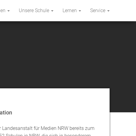
hen
Unsere Schule
Lernen
Service
ation
r Landesanstalt für Medien NRW bereits zum
52 Schulen in NRW, die sich in besonderem