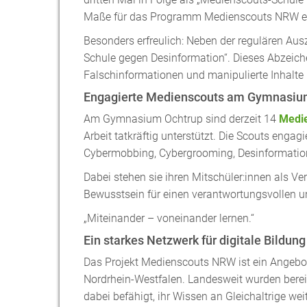
Maße für das Programm Medienscouts NRW e
Besonders erfreulich: Neben der regulären Au
Schule gegen Desinformation“. Dieses Abzeic
Falschinformationen und manipulierte Inhalte 
Engagierte Medienscouts am Gymnasiu
Am Gymnasium Ochtrup sind derzeit 14
Medi
Arbeit tatkräftig unterstützt. Die Scouts en
Cybermobbing, Cybergrooming, Desinformati
Dabei stehen sie ihren Mitschüler:innen als Ve
Bewusstsein für einen verantwortungsvollen u
„Miteinander – voneinander lernen.“
Ein starkes Netzwerk für digitale Bildung
Das Projekt Medienscouts NRW ist ein Angebo
Nordrhein-Westfalen. Landesweit wurden bere
dabei befähigt, ihr Wissen an Gleichaltrige w